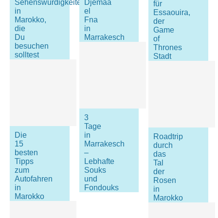
Sehenswürdigkeiten
Djemaa
für
in
el
Essaouira,
Marokko,
Fna
der
die
in
Game
Du
Marrakesch
of
besuchen
Thrones
solltest
Stadt
3
Tage
Die
in
Roadtrip
15
Marrakesch
durch
besten
–
das
Tipps
Lebhafte
Tal
zum
Souks
der
Autofahren
und
Rosen
in
Fondouks
in
Marokko
Marokko