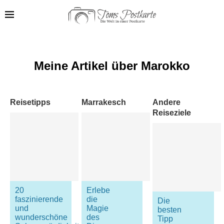
Meine Artikel über Marokko
Reisetipps
Marrakesch
Andere
Reiseziele
20
Erlebe
faszinierende
die
Die
und
Magie
besten
wunderschöne
des
Tipp