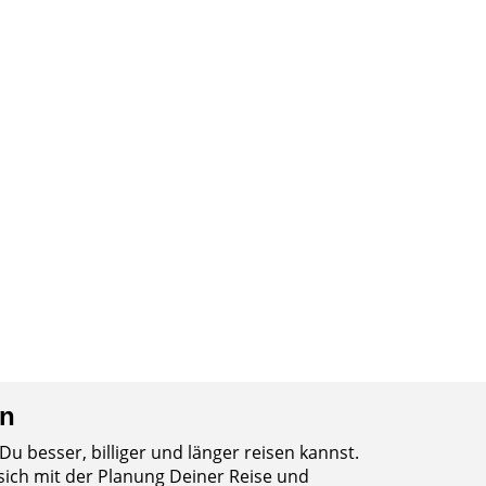
en
Du besser, billiger und länger reisen kannst.
 sich mit der Planung Deiner Reise und