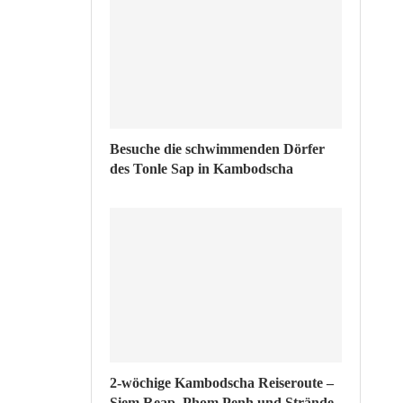
Besuche die schwimmenden Dörfer
des Tonle Sap in Kambodscha
2-wöchige Kambodscha Reiseroute –
Siem Reap, Phom Penh und Strände